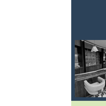
UREĐENJE I
OPREMANJE
INTERIJERA