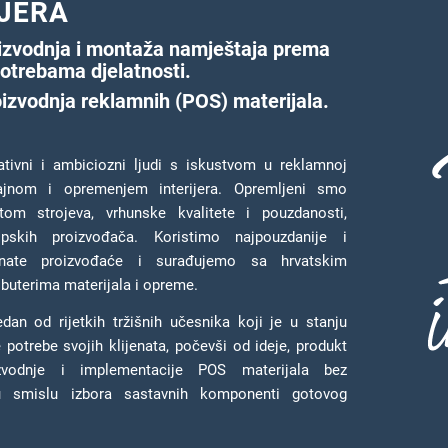
IJERA
oizvodnja i montaža namještaja prema
potrebama djelatnosti.
roizvodnja reklamnih (POS) materijala.
eativni i ambiciozni ljudi s iskustvom u reklamnoj
izajnom i opremenjem interijera. Opremljeni smo
tom strojeva, vrhunske kvalitete i pouzdanosti,
pskih proizvođača. Koristimo najpouzdanije i
iznate proizvođaće i surađujemo sa hrvatskim
ibuterima materijala i opreme.
an od rijetkih tržišnih učesnika koji je u stanju
e potrebe svojih klijenata, počevši od ideje, produkt
izvodnje i implementacije POS materijala bez
u smislu izbora sastavnih komponenti gotovog