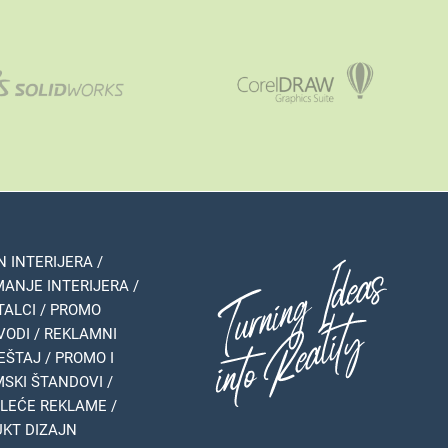
N INTERIJERA /
ANJE INTERIJERA /
TALCI / PROMO
VODI / REKLAMNI
ŠTAJ / PROMO I
SKI ŠTANDOVI /
LEĆE REKLAME /
KT DIZAJN