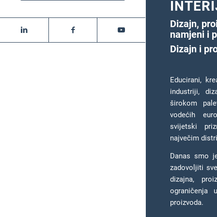
INTER
Dizajn, pr
namjeni i 
Dizajn i p
Educirani, kr
industriji, d
širokom pale
vodećih euro
svijetski pr
največim distr
Danas smo jed
zadovoljiti sv
dizajna, pro
ograničenja 
proizvoda.