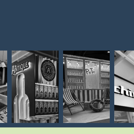
REKLAMNI
SAJAMSKI I
SVJ
NAMJEŠTAJ /
PROMO
REKL
POS STALCI I
ŠTANDOVI
S
ELEMENTI