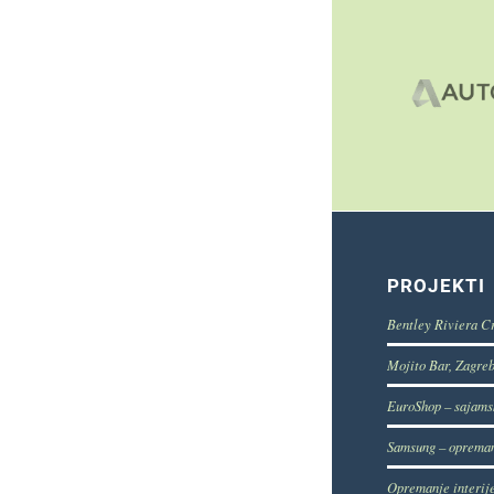
PROJEKTI
Bentley Riviera C
Mojito Bar, Zagre
EuroShop – sajams
Samsung – opreman
Opremanje interij