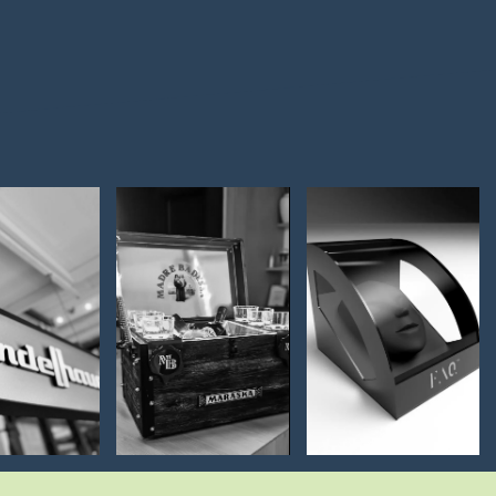
ETLEĆE
3D
PROMO
AME I 3D
VIZUALIZACIJE I
PROIZVODI
LOVA
RENDERI