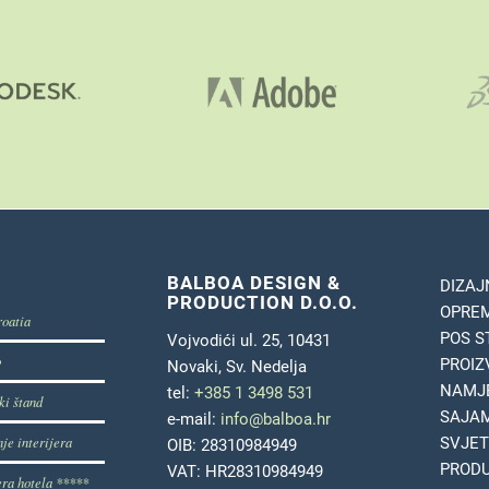
BALBOA DESIGN &
DIZAJ
PRODUCTION D.O.O.
OPREM
roatia
POS S
Vojvodići ul. 25, 10431
b
PROIZ
Novaki, Sv. Nedelja
NAMJE
tel:
+385 1 3498 531
ki štand
SAJAM
e-mail:
info@balboa.hr
je interijera
SVJET
OIB: 28310984949
PRODU
VAT: HR28310984949
era hotela *****