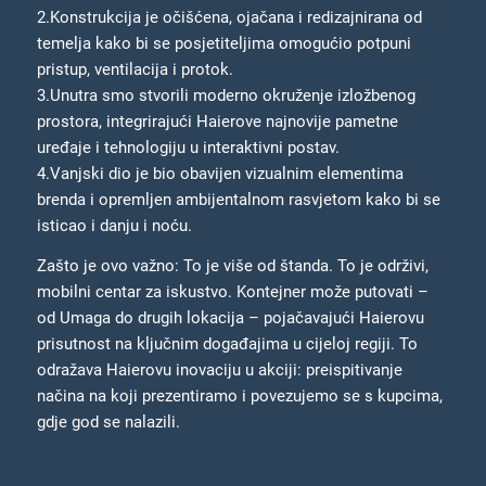
2.Konstrukcija je očišćena, ojačana i redizajnirana od
temelja kako bi se posjetiteljima omogućio potpuni
pristup, ventilacija i protok.
3.Unutra smo stvorili moderno okruženje izložbenog
prostora, integrirajući Haierove najnovije pametne
uređaje i tehnologiju u interaktivni postav.
4.Vanjski dio je bio obavijen vizualnim elementima
brenda i opremljen ambijentalnom rasvjetom kako bi se
isticao i danju i noću.
Zašto je ovo važno: To je više od štanda. To je održivi,
mobilni centar za iskustvo. Kontejner može putovati –
od Umaga do drugih lokacija – pojačavajući Haierovu
prisutnost na ključnim događajima u cijeloj regiji. To
odražava Haierovu inovaciju u akciji: preispitivanje
načina na koji prezentiramo i povezujemo se s kupcima,
gdje god se nalazili.