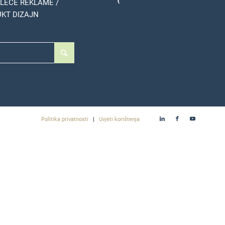
LEĆE REKLAME /
KT DIZAJN
Politika privatnosti
Uvjeti korištenja