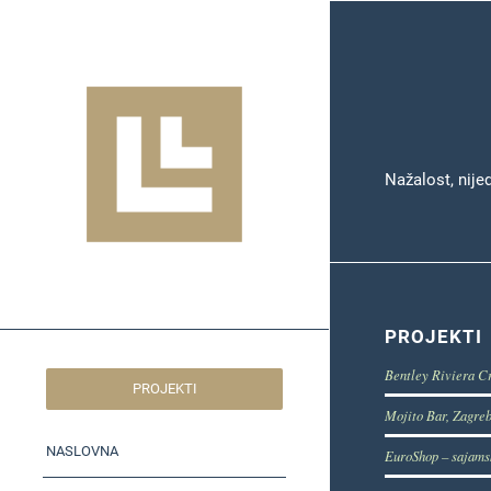
Nažalost, nije
PROJEKTI
Bentley Riviera C
PROJEKTI
Mojito Bar, Zagre
NASLOVNA
EuroShop – sajams