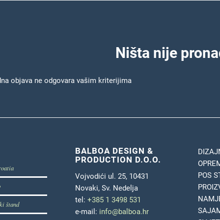
Ništa nije pron
dna objava ne odgovara vašim kriterijima
BALBOA DESIGN &
DIZAJ
PRODUCTION D.O.O.
OPREM
roatia
POS S
Vojvodići ul. 25, 10431
b
PROIZ
Novaki, Sv. Nedelja
NAMJE
tel:
+385 1 3498 531
ki štand
SAJAM
e-mail:
info@balboa.hr