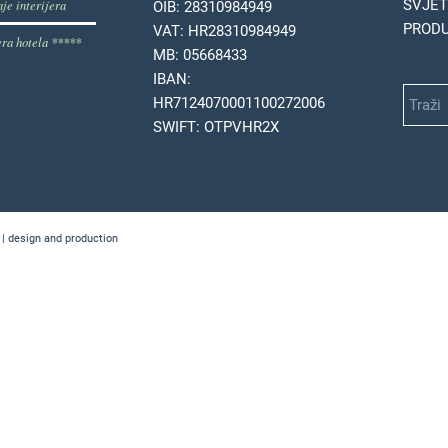
je interijera
SVJET
OIB: 28310984949
PRODU
VAT: HR28310984949
era hotela *****
MB: 05668433
IBAN:
HR7124070001100272006
SWIFT: OTPVHR2X
 | design and production