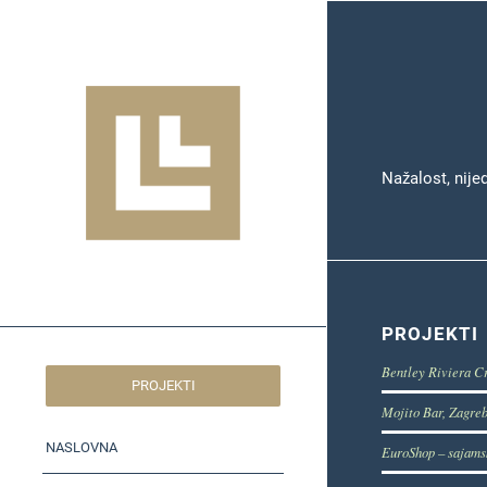
Nažalost, nije
PROJEKTI
Bentley Riviera C
PROJEKTI
Mojito Bar, Zagre
NASLOVNA
EuroShop – sajams