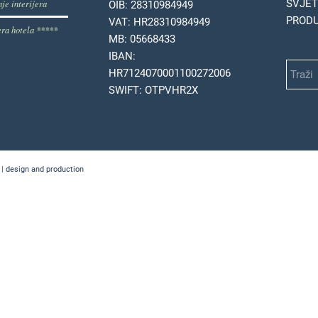
je interijera
SVJET
OIB: 28310984949
PRODU
VAT: HR28310984949
era hotela *****
MB: 05668433
IBAN:
HR7124070001100272006
SWIFT: OTPVHR2X
 | design and production