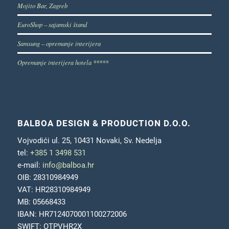
Mojito Bar, Zagreb
EuroShop – sajamski štand
Samsung – opremanje interijera
Opremanje interijera hotela *****
BALBOA DESIGN & PRODUCTION D.O.O.
Vojvodići ul. 25, 10431 Novaki, Sv. Nedelja
tel:
+385 1 3498 531
e-mail:
info@balboa.hr
OIB: 28310984949
VAT: HR28310984949
MB: 05668433
IBAN: HR7124070001100272006
SWIFT: OTPVHR2X